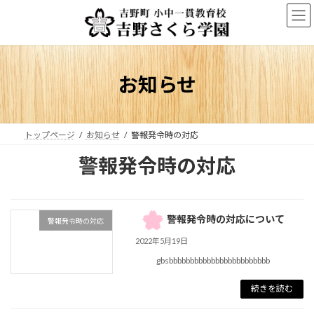
コ
ナ
ン
ビ
テ
ゲ
ン
ー
ツ
シ
へ
ョ
お知らせ
ス
ン
キ
に
ッ
移
プ
動
トップページ
お知らせ
警報発令時の対応
警報発令時の対応
警報発令時の対応について
警報発令時の対応
2022年5月19日
gbsbbbbbbbbbbbbbbbbbbbbbbbb
続きを読む