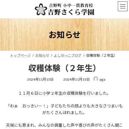
コ
ナ
ン
ビ
テ
ゲ
ン
ー
ツ
シ
へ
ョ
お知らせ
ス
ン
キ
に
ッ
移
プ
動
トップページ
お知らせ
よしのっこブログ
収穫体験（２年生）
収穫体験（２年生）
最
2024年11月15日
2024年11月15日
pga
終
更
１１月６日に小学２年生の収穫体験を行いました。
新
日
時
「わぁ おっきいー！」子どもたちの顔よりも大きなさつまいも
:
がたくさんほれました。
天候にも恵まれ、みんなの興奮した声や喜びの声がたくさん聞こ