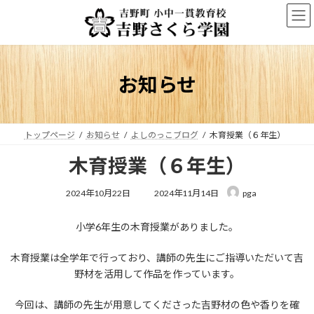
コ
ナ
ン
ビ
テ
ゲ
ン
ー
ツ
シ
へ
ョ
お知らせ
ス
ン
キ
に
ッ
移
プ
動
トップページ
お知らせ
よしのっこブログ
木育授業（６年生）
木育授業（６年生）
最
2024年10月22日
2024年11月14日
pga
終
更
小学6年生の木育授業がありました。
新
日
時
木育授業は全学年で行っており、講師の先生にご指導いただいて吉
:
野材を活用して作品を作っています。
今回は、講師の先生が用意してくださった吉野材の色や香りを確